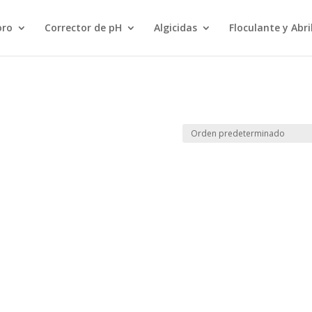
Búsqueda
de
productos
oro
Corrector de pH
Algicidas
Floculante y Abr