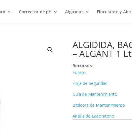
Búsqueda
de
productos
oro
Corrector de pH
Algicidas
Floculante y Abr
ALGIDIDA, BA
– ALGANT 1 Lt
Recursos
:
Folleto
Hoja de Seguridad
Guía de Mantenimiento
Bitácora de Mantenimiento
Análiis de Laboratorio