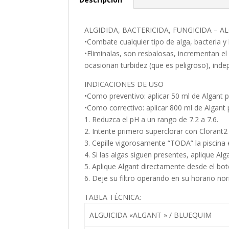
ALGIDIDA, BACTERICIDA, FUNGICIDA – AL
•Combate cualquier tipo de alga, bacteria y 
•Eliminalas, son resbalosas, incrementan e
ocasionan turbidez (que es peligroso), indep
INDICACIONES DE USO
•Como preventivo: aplicar 50 ml de Algant p
•Como correctivo: aplicar 800 ml de Algant 
1. Reduzca el pH a un rango de 7.2 a 7.6.
2. Intente primero superclorar con Clorant2
3. Cepille vigorosamente “TODA” la piscina e
4. Si las algas siguen presentes, aplique Alga
5. Aplique Algant directamente desde el bo
6. Deje su filtro operando en su horario no
TABLA TÉCNICA:
ALGUICIDA «ALGANT » / BLUEQUIM