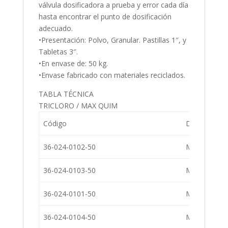
válvula dosificadora a prueba y error cada día
hasta encontrar el punto de dosificación
adecuado.
•Presentación: Polvo, Granular. Pastillas 1″, y
Tabletas 3″.
•En envase de: 50 kg.
•Envase fabricado con materiales reciclados.
TABLA TÉCNICA
TRICLORO / MAX QUIM
Código
Descripción
36-024-0102-50
Max Quim Gr
36-024-0103-50
Max Quim Pas
36-024-0101-50
Max Quim Po
36-024-0104-50
Max Quim Ta